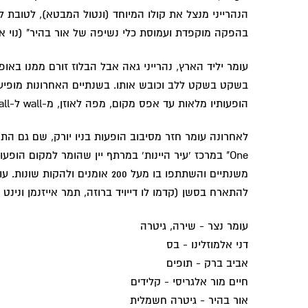
הנהרייני מנצל את קולו המיוחד (ונטול המבטא), לטובת ל
בהפקה מוקפדת ועמוסת כלי נשיפה של אור בהיר" (נוי אל
עומר יליד הארץ, נהרייני גאה אבל הבלוז זורם ממנו באופ
בשקט בשקט ללב וכובש אותו. בשנתיים האחרונות מופיע
הופעותיו מלאות עד אפס מקום, מפה לאוזן, מ-wall ל-wall בפייסבוק.
One" במרכז 'עיר היינות' במרתף יין שהומר למקום הופ
משנתיים והשתתפו בו מעל 200 אומנים ו
להתארח בסשן (קדמו לו דייויד ברוזה, תמר אייזנמן ונינט ט
עומר נצר - שירה, גיטרה
דני אלמוזלינו - בס
אביב ברק - תופים
חיים מור אלגריסי - קלידים
אור בהיר - גיטרה חשמלית