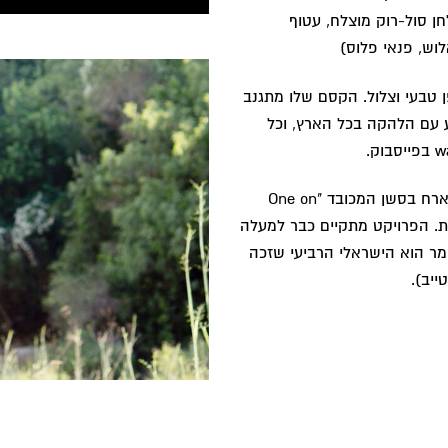
חן סול-רוק מוצלח, עטוף
וש, פנאי פלוס)
ן טבעי וצלול. הקסם שלו מתגנב
 עם הלהקה בכל הארץ, וכל
לאחרונה עומר חזר מסיבוב הופעות בניו יורק, שם גם התארח בסשן המכובד "One on
עות. הפרויקט מתקיים כבר למעלה
להקות שונות. עומר הוא הישראלי הרביעי שזכה
ייב).