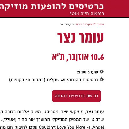
כרטיסים להופעות מוזיקה
הופעות חיות 2018
»
הנחות להופעות מוזיקה
עומר נצר
עומר נצר
10.6 אוזןבר, ת"א
❁ שעה: 21:00
❁ כרטיסים בהנחה: 45 שקלים (במקום 60 בקופות)
רכישת כרטיסים בהנחה
עומר נצר
, מוזיקאי יוצר וגיטריסט, משיק אלבום בכורה ה
שרביטו של המפיק המוזיקלי המוערך אור בהיר (אטליז). 
Angel, ו- Couldn't Love You More ש