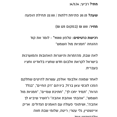
מתי?
רביעי, 14/5/14
שעה?
20:15 פתיחת דלתות / 22:00 תחילת הופעה
מחיר:
100 ₪ (במקום 125 ₪)
רכישת כרטיסים:
טלפון 9080* - לומר את קוד
ההנחה "חמניות מול השמש"
לאה שבת, מהזמרות והיוצרות האהובות והמוערכות
בישראל לקראת אלבום חדש שחציו בלאדינו וחציו
בעברית.
לאחר שמונה אלבומי אולפן, עשרות להיטים שחלקם
הפכו לנכסי צאן ברזל, ביניהם "רק החיים", "בגלל
הרוח", "תמיד יחכו לך", "חתיכת שמיים", "חמניות מול
השמש", "אהבתי אוהבת אהבה" ו"השיר שיביא לך
אהבה", ושיתופי פעולה עם האמנים הגדולים: אריק
איינשטיין, גלי עטרי, ריטה, שלומי שבת חווה
אלברשטיין ועוד..