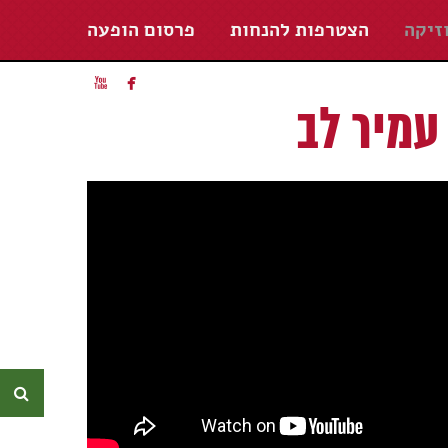
זיקה
הצטרפות להנחות
פרסום הופעה


עמיר לב
חי