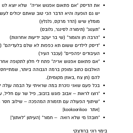
את הדיסק "אם פתאום אפגוש אריה" שלא יוצא לנו מ
יש גם הופעה והיא הדבר הכי טוב שאתם יכולים לעש
מומלץ שיש (הדר מרקס, גלגלץ)
"תענוג" (תימורה לסינגר, גלובס)
"הרבה חן והומור" (שי בר יעקב ידיעות אחרונות)
"דיסק לילדים ששום תא כפפות לא שלם בלעדיהם" (
העיבודים יפהפיים" (עכבר העיר)
"אם פתאום אפגוש אריה" פתח לי חלון לתקופה אחרת,
האלבום כתוב ומופק ברמה הגבוהה ביותר, שמתייחסת
להם (חן צח ,באוזן מקומית).
בכל פעם שאני נזכרת במה שראיתי על הבמה עןלה לי 
"רוצו לראות – אבוב פוגש בזבוב, פיל שר עם חליל, עוגב מצמי
"שיתוף הפעולה עם תזמורת המהפכה – שילוב חסר תק
[אתר kookoorikoo]
"חובה! מי שלא רואה – חמור" [העיתון "לאתון"]
בימוי רוני ברודצקי