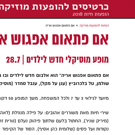
כרטיסים להופעות מוזיקה
הופעות חיות 2018
»
הנחות להופעות מוזיקה
אם פתאום אפגוש אריה
אם פתאום אפגוש אר
מופע מוסיקלי חדש לילדים | 28.7
אם פתאום אפגוש אריה" הוא אלבום חדש לילדים ובו מש
שולמן, טל בלכרוביץ (ענן על מקל), ענבל סמדר (מוסי
מיועד לגילאי 3 עד 7 ולכל המשפחה, משך המופע 50 דקות
שירי חיות מאת משוררים אהובים: על פילה מנוזלת (לאה ג
(מיריק שניר), החתול בלעם שלתוך פיהוק נעלם (נורית זר
נקודות ועל פסים (שלומית כהן אסיף), הסוד של הקיפוד (