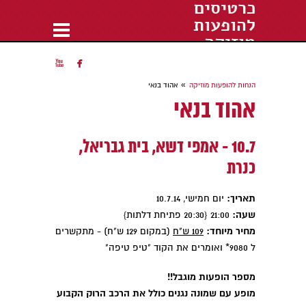
כרטיסים
להופעות
מוזיקה
הופעות חיות 2018


»
הנחות להופעות מוזיקה
אהוד בנאי
אהוד בנאי
10.7 - אמפי דשא, בית גבריאל,
כנרת
תאריך:
יום חמישי, 10.7.14
שעה:
21:00 {20:30 פתיחת דלתות}
מחיר מיוחד:
109 ש"ח
(במקום 129 ש"ח) - מתקשרים
ל 9080* ואומרים את הקוד "טיפ טיפה"
מספר הופעות מוגבל!!
מופע עם שמונה נגנים כולל את הרכב הרוק הקבוע