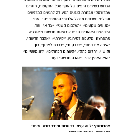
הגדוש בשירים היפים של אסף מכל התקופות, חוזרים
אמדורסקי ונבחרת הנגנים המעולה לרגעים המרגשים
והבלתי נשכחים משלל אלבומי המופת: ״הרי את״,
״מנועים שקטים״, ״האלבום השני״, ״צד א״ ועוד.
הלהיטים האהובים זוכים לגרסאות חדשות ולאנרגיה
מתפרצת ומלטפת לסירוגין:״יקירתי״, ״אהבה חדשה״,
״איפה את היום״, ״15 דקות״, ״רכבת לצפון״, רוך
וקושי״, ״חלום כהה״, ״השמים הכחולים״, ״זוג משמיים״,
״הוא האמין לה״, ״אהבה חדשה״ ועוד...
אמדורסקי ילווה עצמו בגיטרות ופנדר רודס ואיתו: