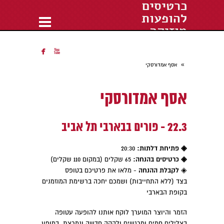
כרטיסים
להופעות
מוזיקה
הופעות חיות 2018


»
אסף אמדורסקי
אסף אמדורסקי
22.3 - פורים בבארבי תל אביב
◈ פתיחת דלתות:
20:30
◈ כרטיסים בהנחה:
65 שקלים (במקום 110 שקלים)
לקבלת ההנחה
◈
- מלאו את פרטיכם בטופס
בצד (ללא התחייבות) ושמכם יחכה ברשימת המוזמנים
בקופת הבארבי
הזמר והיוצר המוערך לוקח אותנו להופעה עטופה
בצלילים חמים ומרגשים ולהקה חדשה ונמרצת. במופע,